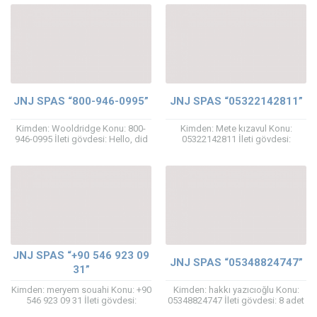
– love it! Question, do you...
JNJ SPAS “800-946-0995”
JNJ SPAS “05322142811”
Kimden: Wooldridge Konu: 800-
Kimden: Mete kızavul Konu:
946-0995 İleti gövdesi: Hello, did
05322142811 İleti gövdesi:
you know that there are 241,120
Merhaba dış mekanda
internet directories in the world.
kullanılacak bır sıpa ihtıyacım var
These...
Benımle ıletesıne gecersenız
sevınırım Mete...
JNJ SPAS “+90 546 923 09
JNJ SPAS “05348824747”
31”
Kimden: meryem souahi Konu: +90
Kimden: hakkı yazıcıoğlu Konu:
546 923 09 31 İleti gövdesi:
05348824747 İleti gövdesi: 8 adet
Merhabalar diş mekan spa
teras jakuzi lazım Dalamanda