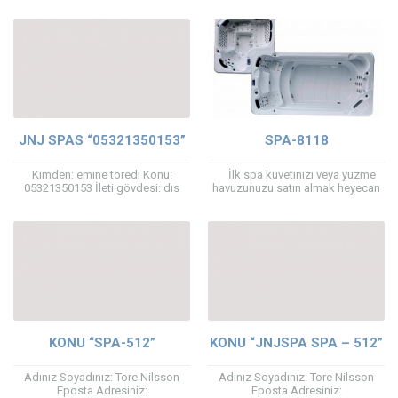
işlemi siz yaptıysanız aşağıdaki
international sales manager in
bağlantıya tıklayarak devam...
Pool...
JNJ SPAS “05321350153”
SPA-8118
Kimden: emine töredi Konu:
İlk spa küvetinizi veya yüzme
05321350153 İleti gövdesi: dıs
havuzunuzu satın almak heyecan
mekan jakuzilerin bilgi ve fiyat
verici ama kafa karıştırıcı bir
listesini mail atarmısınız: — Bu e-
deneyim olabilir. O zamandan...
posta, JNJ...
KONU “SPA-512”
KONU “JNJSPA SPA – 512”
Adınız Soyadınız: Tore Nilsson
Adınız Soyadınız: Tore Nilsson
Eposta Adresiniz:
Eposta Adresiniz: