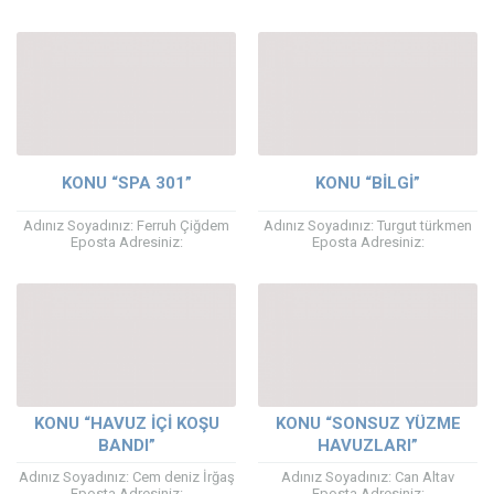
dodge.hrf@gmail.com Telefon
dodge.hrf@gmail.com Telefon
Numaranız: 0707969632 Konu:
Numaranız: +46707969632 Konu:
SPA-512 Mesaj: I want to buy 5
JNJSPA spa – 512 Mesaj: I am
neck pillows...
looking for...
KONU “SPA 301”
KONU “BILGI”
Adınız Soyadınız: Ferruh Çiğdem
Adınız Soyadınız: Turgut türkmen
Eposta Adresiniz:
Eposta Adresiniz:
ferruh@fernakimya.com Telefon
turguturkmen@gmail.con Telefon
Numaranız: 5333927908 Konu:
Numaranız: 05066804123 Konu:
SPA 301 Mesaj: Merhaba, Spa 301
Bilgi Mesaj: Detaylı bilgi ve
ile ilgili fiyat...
planlama hakkında görüşme
talebi...
KONU “HAVUZ IÇI KOŞU
KONU “SONSUZ YÜZME
BANDI”
HAVUZLARI”
Adınız Soyadınız: Cem deniz İrğaş
Adınız Soyadınız: Can Altav
Eposta Adresiniz:
Eposta Adresiniz: