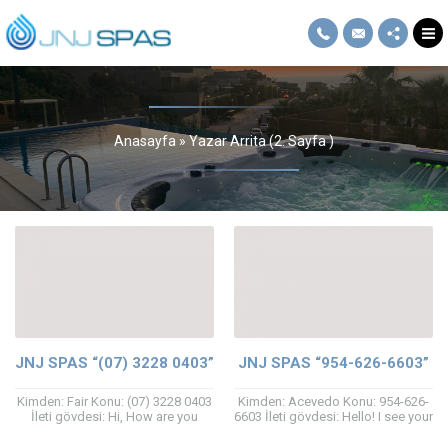
Anasayfa
»
Yazar Arrita
(2. Sayfa )
JNJ SPAS “(07) 3228 0403”
JNJ SPAS “954-626-6603”
Kimden: Fair Konu: (07) 3228 0403
Kimden: Acevedo Konu: 954-626-
İleti gövdesi: Hi, How are you
6603 İleti gövdesi: Hello! I see your
doing? I have got a great guest
page on IG
post...
https://www.instagram.com/jnjspas