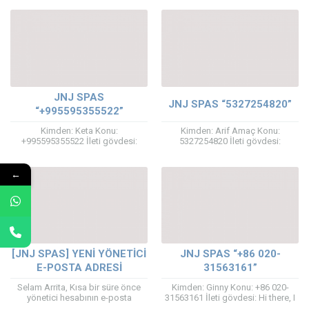
jakuziler için size yaziyorum —...
inşaat firmasıyız ilgileniyorsanız
bizimle iletişime geçebilirsiniz.
Hayırlı...
JNJ SPAS
JNJ SPAS “5327254820”
“+995595355522”
Kimden: Keta Konu:
Kimden: Arif Amaç Konu:
+995595355522 İleti gövdesi:
5327254820 İleti gövdesi:
Hello, I am interested to buy a hot
Modellerinizin güncel fiyatlarını
tub quantitatively for about five
rica etsem dış mekan jakuzi için
people...
dört beş kişilik olanları....
←
[JNJ SPAS] YENI YÖNETICI
JNJ SPAS “+86 020-
E-POSTA ADRESI
31563161”
Selam Arrita, Kısa bir süre önce
Kimden: Ginny Konu: +86 020-
yönetici hesabının e-posta
31563161 İleti gövdesi: Hi there, I
adresini değiştirmek istediniz. Bu
am Ginny from China, a