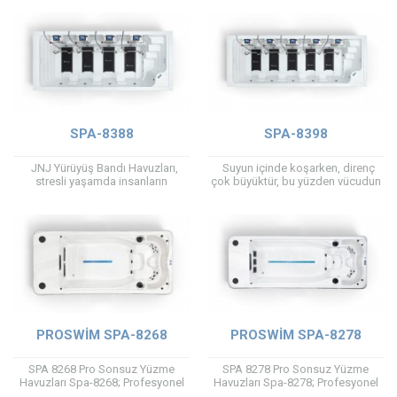
kırığı rehabilitasyonları için
akıllı kontrol paneli, uzaktan
uygundur, aynı...
izleme sistemi...
SPA-8388
SPA-8398
JNJ Yürüyüş Bandı Havuzları,
Suyun içinde koşarken, direnç
stresli yaşamda insanların
çok büyüktür, bu yüzden vücudun
rahatlayabileceği adeta bir
çok daha iyi egzersiz yapması
limandır. Suyun kaldırma kuvvet ile
sağlanır ve metabolizmayı
eklemlerinize daha az baskıyla...
hızlandırır. Koşu...
PROSWİM SPA-8268
PROSWİM SPA-8278
SPA 8268 Pro Sonsuz Yüzme
SPA 8278 Pro Sonsuz Yüzme
Havuzları Spa-8268; Profesyonel
Havuzları Spa-8278; Profesyonel
Sonsuz Yüzme Havuzları içinde
Sonsuz Yüzme Havuzları içinde