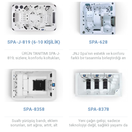
sahip olup, ışık...
sarfiyatını minimumda...
SPA-J-819 (6-10 KIŞILIK)
SPA-628
ÜRÜN TANITIMI SPA-J-
JNJ Spa’nın estetik ve konforu
819; sizlere, konforlu koltukları,
farklı bir tasarımla birleştirdiği en
daha güçlü hidro terapi jetleri,
iddialı serisidir. Spanın içine
görsel şölen...
girdiğinizde kendinizi lüks bir
arabanın içindeymiş...
SPA-8358
SPA-8378
Sualtı yürüyüş bandı, eklem
Yeni çağın gelişi, sadece
sorunları, sırt ağrısı, artrit, alt
teknolojiyi değil, sağlıklı yaşamı da
ekstremite kalça, diz, ayak bileği
getirdi. Yürüyüş Bandı Havuzları,