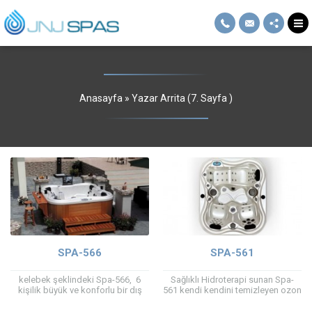
Anasayfa
»
Yazar Arrita
(7. Sayfa )
SPA-566
SPA-561
kelebek şeklindeki Spa-566, 6
Sağlıklı Hidroterapi sunan Spa-
kişilik büyük ve konforlu bir dış
561 kendi kendini temizleyen ozon
mekan spa’sıdır. Dört yetişkin ve
sistemi ve sahip olduğu izolasyon
iki çocuk için uygun koltuklara
sayesinde bakım ve elektrik