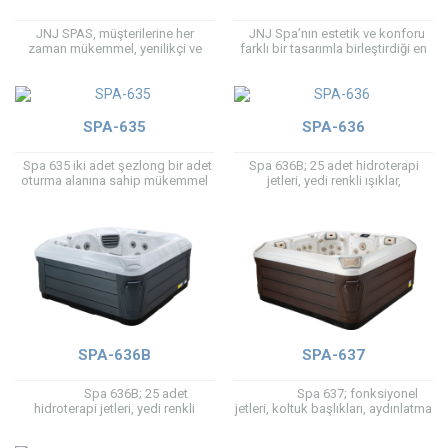
JNJ SPAS, müşterilerine her
JNJ Spa’nın estetik ve konforu
zaman mükemmel, yenilikçi ve
farklı bir tasarımla birleştirdiği en
pratik dış mekan spa’larını
iddialı serisidir. Spanın içine
sunmak için gayret gösterir, bu
girdiğinizde kendinizi lüks bir
kez otomobil konseptiyle...
arabanın...
SPA-635
SPA-636
Spa 635 iki adet şezlong bir adet
Spa 636B; 25 adet hidroterapi
oturma alanına sahip mükemmel
jetleri, yedi renkli ışıklar,
bir dış mekan Spa’sıdır. Renkli LED
ozonatörü, filtresi, 2pompası,
ışığı, Roma...
PVC kabineti ve basamağı, termal
kapağı, akıllı ısıtıcı...
SPA-636B
SPA-637
Spa 636B; 25 adet
Spa 637; fonksiyonel
hidroterapi jetleri, yedi renkli
jetleri, koltuk başlıkları, aydınlatma
ışıklar, ozonatörü, filtresi,
sistemleri, PVC kabineti ile yeni...
2pompası, PVC kabineti...