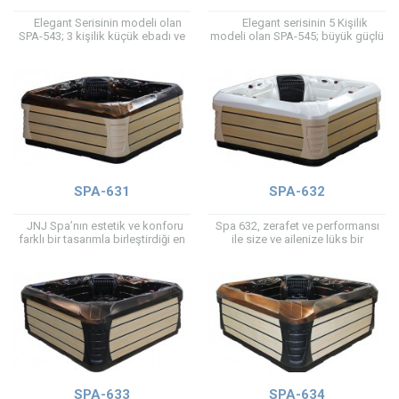
Elegant Serisinin modeli olan
Elegant serisinin 5 Kişilik
SPA-543; 3 kişilik küçük ebadı ve
modeli olan SPA-545; büyük güçlü
hafif yapısı ile kolaylıkla istediğiniz
jetleri, mermer şelalesi ve Işık
yere taşıyabileceğiniz portatif...
sistemleri ile eşsiz...
SPA-631
SPA-632
JNJ Spa’nın estetik ve konforu
Spa 632, zerafet ve performansı
farklı bir tasarımla birleştirdiği en
ile size ve ailenize lüks bir
iddialı serisidir. Spanın içine
arabanın içindeymiş hissini
girdiğinizde kendinizi lüks bir
yaşatacak, güçlü hidroterapi jetleri
arabanın...
ve mevcut...
SPA-633
SPA-634