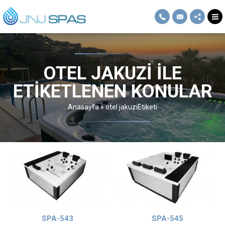
OTEL JAKUZI ILE
ETIKETLENEN KONULAR
Anasayfa
»
otel jakuziEtiketi
SPA-543
SPA-545