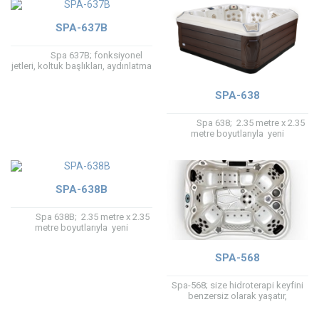
SPA-637B
Spa 637B; fonksiyonel
jetleri, koltuk başlıkları, aydınlatma
sistemleri, PVC kabineti ile yeni
dizayn...
SPA-638
Spa 638; 2.35 metre x 2.35
metre boyutlarıyla yeni
koleksiyonun en büyüklerinden
birisi. Üstelik...
SPA-638B
Spa 638B; 2.35 metre x 2.35
metre boyutlarıyla yeni
koleksiyonun en büyüklerinden
birisi. Üstelik 6...
SPA-568
Spa-568; size hidroterapi keyfini
benzersiz olarak yaşatır,
suyun, ozonator tarafından
filtreleme yoluyla temiz ve steril