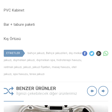
PVC Kabinet
Bar + tabure paketi
Kış Örtüsü
ETİKETLER
bahçe jakuzi
,
Bahçe jakuzileri
,
dış mekan
jakuzi
,
dışmekan jakuzi
,
dışmekan spa
,
hidroterapi havuzu
,
ısıtmalı jakuzi
,
jakuzi
,
jakuzi fiyatları
,
masaj havuzu
,
otel
jakuzi
,
spa havuzu
,
teras jakuzi
BENZER ÜRÜNLER
İlginizi çekebilecek diğer ürünlerimiz