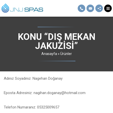
KONU “DIŞ MEKAN
JAKUZISI”
Anasayfa
»
Ürünler
Adınız Soyadınız: Nagehan Doğanay
Eposta Adresiniz: nagihan.doganay@hotmail.com
Telefon Numaranız: 05325009657