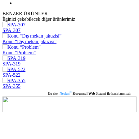
BENZER ÜRÜNLER
İlginizi çekebilecek diğer ürünlerimiz
SPA-307
Konu “Dış mekan jakuzisi”
Konu “Problem”
SPA-319
SPA-522
SPA-355
®
Bu site,
Netlun
Kurumsal Web
Sistemi ile hazirlanmistir.