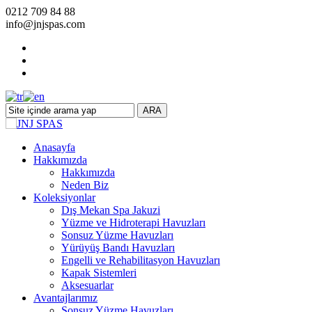
0212 709 84 88
info@jnjspas.com
ARA
Anasayfa
Hakkımızda
Hakkımızda
Neden Biz
Koleksiyonlar
Dış Mekan Spa Jakuzi
Yüzme ve Hidroterapi Havuzları
Sonsuz Yüzme Havuzları
Yürüyüş Bandı Havuzları
Engelli ve Rehabilitasyon Havuzları
Kapak Sistemleri
Aksesuarlar
Avantajlarımız
Sonsuz Yüzme Havuzları