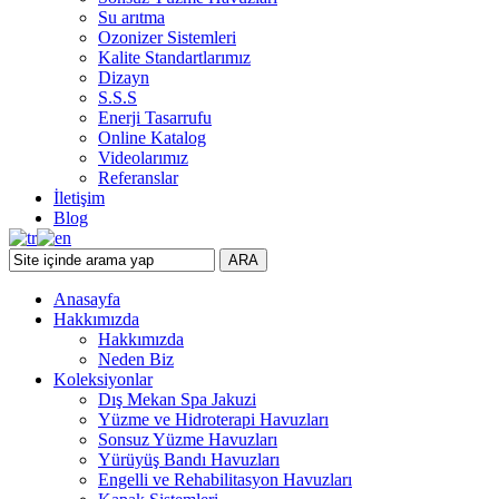
Su arıtma
Ozonizer Sistemleri
Kalite Standartlarımız
Dizayn
S.S.S
Enerji Tasarrufu
Online Katalog
Videolarımız
Referanslar
İletişim
Blog
ARA
Anasayfa
Hakkımızda
Hakkımızda
Neden Biz
Koleksiyonlar
Dış Mekan Spa Jakuzi
Yüzme ve Hidroterapi Havuzları
Sonsuz Yüzme Havuzları
Yürüyüş Bandı Havuzları
Engelli ve Rehabilitasyon Havuzları