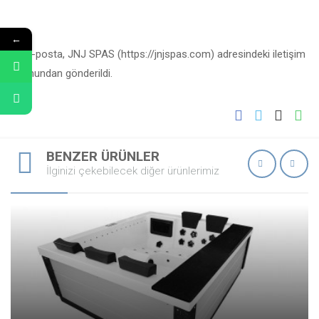
—
←
Bu e-posta, JNJ SPAS (https://jnjspas.com) adresindeki iletişim
formundan gönderildi.
BENZER ÜRÜNLER
İlginizi çekebilecek diğer ürünlerimiz