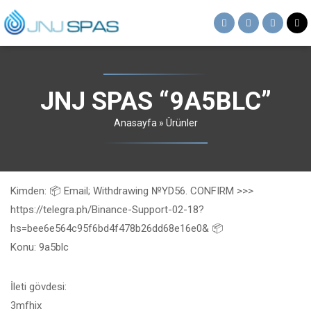
JNJ SPAS “9A5BLC”
Anasayfa
»
Ürünler
Kimden: 📦 Email; Withdrawing №YD56. CONFIRM >>>
https://telegra.ph/Binance-Support-02-18?
hs=bee6e564c95f6bd4f478b26dd68e16e0& 📦
Konu: 9a5blc
İleti gövdesi:
3mfhix