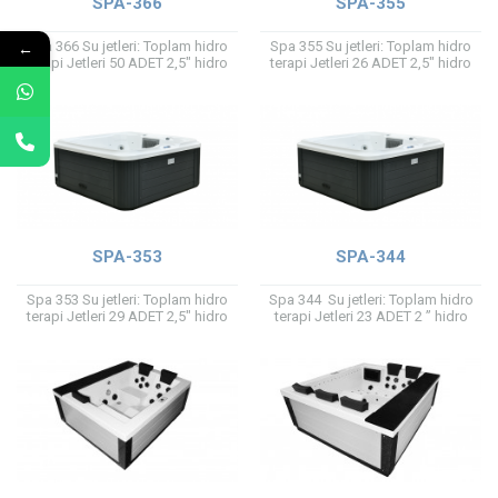
SPA-366
SPA-355
←
Spa 366 Su jetleri: Toplam hidro
Spa 355 Su jetleri: Toplam hidro
terapi Jetleri 50 ADET 2,5" hidro
terapi Jetleri 26 ADET 2,5″ hidro
terapi jeti 25 Adet 4,5 "Döner hidro
terapi jeti 7 Adet 4,5 “Döner hidro
terapi...
terapi...
SPA-353
SPA-344
Spa 353 Su jetleri: Toplam hidro
Spa 344 Su jetleri: Toplam hidro
terapi Jetleri 29 ADET 2,5″ hidro
terapi Jetleri 23 ADET 2 ” hidro
terapi jeti 10 parça 4,5 “Döner
terapi jeti 4 parça 4,5 “Döner
hidro terapi...
hidro...